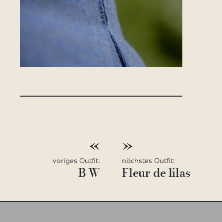
BEITRAGSNAVIGATION
«
»
voriges Outfit:
nächstes Outfit:
B|W
Fleur de lilas