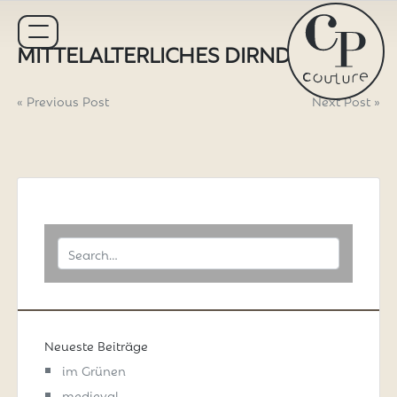
Skip
to
MITTELALTERLICHES DIRNDL
content
BEITRAGSNAVIGATION
« Previous Post
Next Post »
Neueste Beiträge
im Grünen
medieval